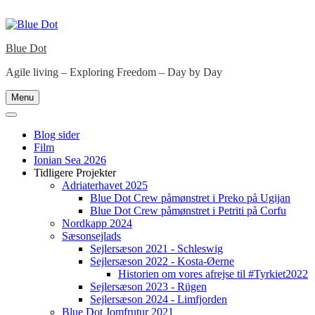
Skip
to
content
Blue Dot
Agile living – Exploring Freedom – Day by Day
Menu
Blog sider
Film
Ionian Sea 2026
Tidligere Projekter
Adriaterhavet 2025
Blue Dot Crew påmønstret i Preko på Ugijan
Blue Dot Crew påmønstret i Petriti på Corfu
Nordkapp 2024
Sæsonsejlads
Sejlersæson 2021 - Schleswig
Sejlersæson 2022 - Kosta-Øerne
Historien om vores afrejse til #Tyrkiet2022
Sejlersæson 2023 - Rügen
Sejlersæson 2024 - Limfjorden
Blue Dot Jomfrutur 2021