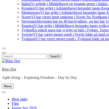
Italien
Vi sejlede i Middelhavet og besøgte øerne i Italien.
Kroatien
Vi har sejlet i Adriaterhavet herunder langs Kro
Montenegro
Vi har sejlet i Adriaterhavet herunder langs
Norge
VI har været langt omkring i Norge fra Nordkapp t
Slovenien
Slovenien har en 40 km kystlinje, og her har vi
Spanien
Vi har sejlet i Middelhavet herunder langs sydky
Tyrkiet
Én enkelt gang har vi lejet en båd i Tyrkiet. Ture
Sverige
VI har været meget rundt i Sverie både på land og
Tyskland
VI har været meget rundt i Tyskland både på lan
Search
Search
for:
Blue Dot
Agile living – Exploring Freedom – Day by Day
Menu
Blog sider
Film
Ionian Sea 2026