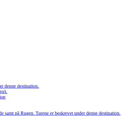
er denne destination.
ori.
ion
orde samt på Rugen. Turene er beskrevet under denne destination.