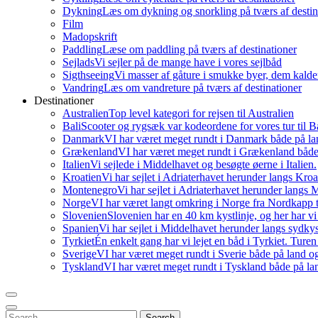
Dykning
Læs om dykning og snorkling på tværs af destin
Film
Madopskrift
Paddling
Læse om paddling på tværs af destinationer
Sejlads
Vi sejler på de mange have i vores sejlbåd
Sigthseeing
Vi masser af gåture i smukke byer, dem kalder
Vandring
Læs om vandreture på tværs af destinationer
Destinationer
Australien
Top level kategori for rejsen til Australien
Bali
Scooter og rygsæk var kodeordene for vores tur til Ba
Danmark
VI har været meget rundt i Danmark både på lan
Grækenland
VI har været meget rundt i Grækenland både 
Italien
Vi sejlede i Middelhavet og besøgte øerne i Italien.
Kroatien
Vi har sejlet i Adriaterhavet herunder langs Kro
Montenegro
Vi har sejlet i Adriaterhavet herunder langs
Norge
VI har været langt omkring i Norge fra Nordkapp t
Slovenien
Slovenien har en 40 km kystlinje, og her har vi
Spanien
Vi har sejlet i Middelhavet herunder langs sydky
Tyrkiet
Én enkelt gang har vi lejet en båd i Tyrkiet. Ture
Sverige
VI har været meget rundt i Sverie både på land og
Tyskland
VI har været meget rundt i Tyskland både på lan
Search
Search