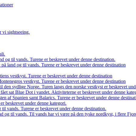
ationer
 vi sightseeing.
li.
d og til vands. Turene er beskrevet under denne destination.
på land og til vands. Turene er beskrevet under denne destination
atiens vestkyst. Turene er beskrevet under denne destination
 Montenegros vestkyst. Turene er beskrevet under denne destination
il den sydlige Norge. Turen langs den norske vestkyst er beskrevet und
 fået sat Blue Dot i vandet. Aktiviteterne er beskrevet under denne kateg
sten af Spanien samt Balarics. Turene er beskrevet under denne destinat
n er beskrevet under denne kategori.
 til vands. Turene er beskrevet under denne destination.
d og til vands. Til vands har vi være på den tyske nordkyst, i flere Fj