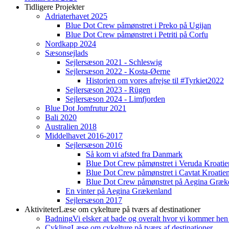
Tidligere Projekter
Adriaterhavet 2025
Blue Dot Crew påmønstret i Preko på Ugijan
Blue Dot Crew påmønstret i Petriti på Corfu
Nordkapp 2024
Sæsonsejlads
Sejlersæson 2021 - Schleswig
Sejlersæson 2022 - Kosta-Øerne
Historien om vores afrejse til #Tyrkiet2022
Sejlersæson 2023 - Rügen
Sejlersæson 2024 - Limfjorden
Blue Dot Jomfrutur 2021
Bali 2020
Australien 2018
Middelhavet 2016-2017
Sejlersæson 2016
Så kom vi afsted fra Danmark
Blue Dot Crew påmønstret i Veruda Kroatie
Blue Dot Crew påmønstret i Cavtat Kroatie
Blue Dot Crew påmønstret på Aegina Græk
En vinter på Aegina Grækenland
Sejlersæson 2017
Aktiviteter
Læse om cykelture på tværs af destinationer
Badning
Vi elsker at bade og overalt hvor vi kommer hen
Cykling
Læse om cykelture på tværs af destinationer