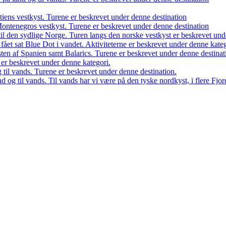
atiens vestkyst. Turene er beskrevet under denne destination
 Montenegros vestkyst. Turene er beskrevet under denne destination
il den sydlige Norge. Turen langs den norske vestkyst er beskrevet und
 fået sat Blue Dot i vandet. Aktiviteterne er beskrevet under denne kateg
sten af Spanien samt Balarics. Turene er beskrevet under denne destinat
n er beskrevet under denne kategori.
 til vands. Turene er beskrevet under denne destination.
d og til vands. Til vands har vi være på den tyske nordkyst, i flere Fj