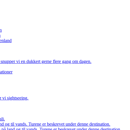
n
n
enland
 snupper vi en dukkert gerne flere gang om dagen.
ationer
 vi sightseeing.
li.
d og til vands. Turene er beskrevet under denne destination.
på land og til vands. Turene er beskrevet under denne destination