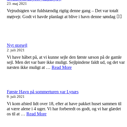
23. maj 2021
u
Vejrudsigten var fuldstændig rigtig denne gang – Det var totalt
møjvejr. Godt vi havde planlagt at blive i havn denne søndag 👍🏻
Nyt storsejl
2. juli 2021
Vi have håbet på, at vi kunne sejle den første sæson på de gamle
sejl. Men det var bare ikke muligt. Sejlpindene faldt ud, og det var
næsten ikke muligt at …
Read More
Første Havn på sommerturen var Lynæs
9. juli 2021
Vi kom afsted lidt over 18, efter at have pakket huset sammen til
at være alene i 4 uger. Vi har forberedt os godt, og vi har glædet
os til at …
Read More