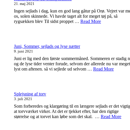
21. maj 2021
Ingen sejlads i dag, kun en god lang gåtur på Orø. Vejret var m
os, solen skinnede. Vi havde taget alt for meget tøj på, så
rygsækken blev Til sidst proppet …
Read More
Juni, Sommer, sejlads og lyse nætter
9. juni 2021
Juni er lig med den første sommermåned. Sommeren er stadig 
og de lyse tider venter forude, selvom der allerede nu var meget
lyst om aftenen. så vi sejlede ud selvom …
Read More
Splejsning af torv
3. juli 2021
Som forberedes og klargøring til en længere sejlads er det vigtig
at torvværket virker. At det er tjekket efter, har den rigtige
størrelse og at torvet kan løbe som det skal. …
Read More