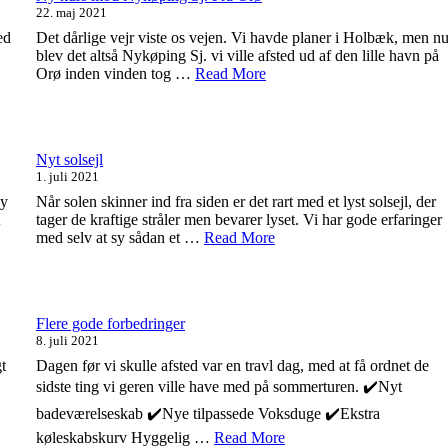
22. maj 2021
ed
Det dårlige vejr viste os vejen. Vi havde planer i Holbæk, men n
blev det altså Nykøping Sj. vi ville afsted ud af den lille havn på
Orø inden vinden tog …
Read More
Nyt solsejl
1. juli 2021
ny
Når solen skinner ind fra siden er det rart med et lyst solsejl, der
tager de kraftige stråler men bevarer lyset. Vi har gode erfaringer
med selv at sy sådan et …
Read More
Flere gode forbedringer
8. juli 2021
t
Dagen før vi skulle afsted var en travl dag, med at få ordnet de
sidste ting vi geren ville have med på sommerturen. ✔️Nyt
badeværelseskab ✔️Nye tilpassede Voksduge ✔️Ekstra
køleskabskurv Hyggelig …
Read More