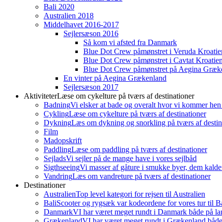
Bali 2020
Australien 2018
Middelhavet 2016-2017
Sejlersæson 2016
Så kom vi afsted fra Danmark
Blue Dot Crew påmønstret i Veruda Kroatie
Blue Dot Crew påmønstret i Cavtat Kroatie
Blue Dot Crew påmønstret på Aegina Græk
En vinter på Aegina Grækenland
Sejlersæson 2017
Aktiviteter
Læse om cykelture på tværs af destinationer
Badning
Vi elsker at bade og overalt hvor vi kommer hen
Cykling
Læse om cykelture på tværs af destinationer
Dykning
Læs om dykning og snorkling på tværs af destin
Film
Madopskrift
Paddling
Læse om paddling på tværs af destinationer
Sejlads
Vi sejler på de mange have i vores sejlbåd
Sigthseeing
Vi masser af gåture i smukke byer, dem kalder
Vandring
Læs om vandreture på tværs af destinationer
Destinationer
Australien
Top level kategori for rejsen til Australien
Bali
Scooter og rygsæk var kodeordene for vores tur til Ba
Danmark
VI har været meget rundt i Danmark både på lan
Grækenland
VI har været meget rundt i Grækenland både 