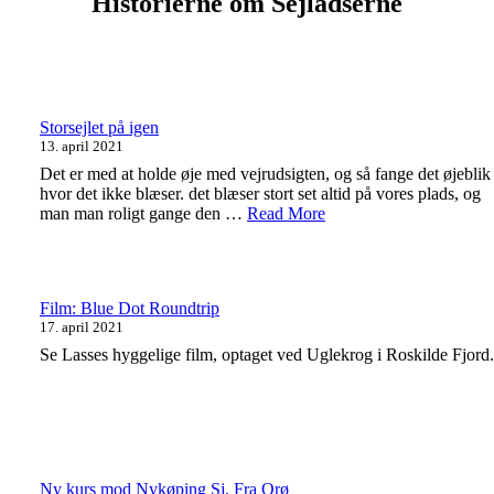
Historierne om Sejladserne
Storsejlet på igen
13. april 2021
Det er med at holde øje med vejrudsigten, og så fange det øjeblik
hvor det ikke blæser. det blæser stort set altid på vores plads, og
man man roligt gange den …
Read More
Film: Blue Dot Roundtrip
17. april 2021
Se Lasses hyggelige film, optaget ved Uglekrog i Roskilde Fjord.
Ny kurs mod Nykøping Sj. Fra Orø