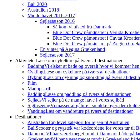
Bali 2020
Australien 2018
Middelhavet 2016-2017
Sejlersæson 2016
Så kom vi afsted fra Danmark
Blue Dot Crew påmønstret i Veruda Kroatie
Blue Dot Crew påmønstret i Cavtat Kroatie
Blue Dot Crew påmønstret på Aegina Græk
En vinter på Aegina Grækenland
Sejlersæson 2017
Aktiviteter
Læse om cykelture på tværs af destinationer
Badning
Vi elsker at bade og overalt hvor vi kommer hen
Cykling
Læse om cykelture på tværs af destinationer
Dykning
Læs om dykning og snorkling på tværs af destin
Film
Madopskrift
Paddling
Læse om paddling på tværs af destinationer
Sejlads
Vi sejler på de mange have i vores sejlbåd
Sigthseeing
Vi masser af gåture i smukke byer, dem kalder
Vandring
Læs om vandreture på tværs af destinationer
Destinationer
Australien
Top level kategori for rejsen til Australien
Bali
Scooter og rygsæk var kodeordene for vores tur til Ba
Danmark
VI har været meget rundt i Danmark både på lan
Grækenland
VI har været meget rundt i Grækenland både 