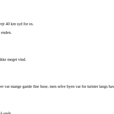
vejr 40 km syd for os.
r enden.
r ikke meget vind.
Der var mange gamle fine huse, men selve byen var for turister langs h
så småt.