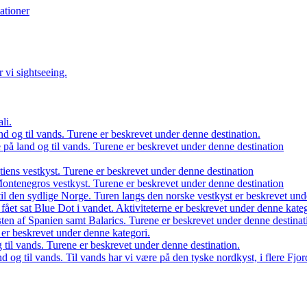
ationer
 vi sightseeing.
li.
d og til vands. Turene er beskrevet under denne destination.
på land og til vands. Turene er beskrevet under denne destination
atiens vestkyst. Turene er beskrevet under denne destination
 Montenegros vestkyst. Turene er beskrevet under denne destination
il den sydlige Norge. Turen langs den norske vestkyst er beskrevet und
 fået sat Blue Dot i vandet. Aktiviteterne er beskrevet under denne kateg
sten af Spanien samt Balarics. Turene er beskrevet under denne destinat
n er beskrevet under denne kategori.
 til vands. Turene er beskrevet under denne destination.
d og til vands. Til vands har vi være på den tyske nordkyst, i flere Fj