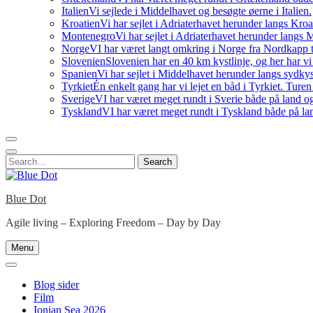
Italien
Vi sejlede i Middelhavet og besøgte øerne i Italien.
Kroatien
Vi har sejlet i Adriaterhavet herunder langs Kro
Montenegro
Vi har sejlet i Adriaterhavet herunder langs
Norge
VI har været langt omkring i Norge fra Nordkapp t
Slovenien
Slovenien har en 40 km kystlinje, og her har vi
Spanien
Vi har sejlet i Middelhavet herunder langs sydky
Tyrkiet
Én enkelt gang har vi lejet en båd i Tyrkiet. Ture
Sverige
VI har været meget rundt i Sverie både på land og
Tyskland
VI har været meget rundt i Tyskland både på lan
Search
Search
for:
Blue Dot
Agile living – Exploring Freedom – Day by Day
Menu
Blog sider
Film
Ionian Sea 2026