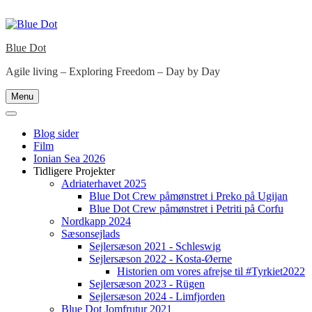
Skip
to
content
Blue Dot
Agile living – Exploring Freedom – Day by Day
Menu
Blog sider
Film
Ionian Sea 2026
Tidligere Projekter
Adriaterhavet 2025
Blue Dot Crew påmønstret i Preko på Ugijan
Blue Dot Crew påmønstret i Petriti på Corfu
Nordkapp 2024
Sæsonsejlads
Sejlersæson 2021 - Schleswig
Sejlersæson 2022 - Kosta-Øerne
Historien om vores afrejse til #Tyrkiet2022
Sejlersæson 2023 - Rügen
Sejlersæson 2024 - Limfjorden
Blue Dot Jomfrutur 2021