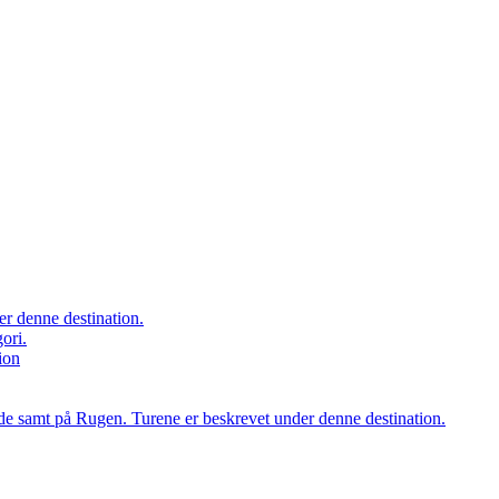
er denne destination.
ori.
ion
orde samt på Rugen. Turene er beskrevet under denne destination.