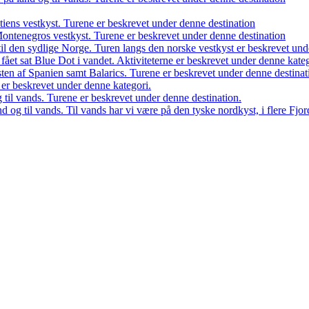
atiens vestkyst. Turene er beskrevet under denne destination
 Montenegros vestkyst. Turene er beskrevet under denne destination
il den sydlige Norge. Turen langs den norske vestkyst er beskrevet und
 fået sat Blue Dot i vandet. Aktiviteterne er beskrevet under denne kateg
sten af Spanien samt Balarics. Turene er beskrevet under denne destinat
n er beskrevet under denne kategori.
 til vands. Turene er beskrevet under denne destination.
d og til vands. Til vands har vi være på den tyske nordkyst, i flere Fj