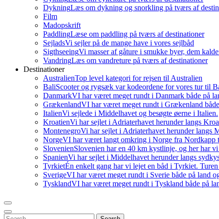
Dykning
Læs om dykning og snorkling på tværs af destin
Film
Madopskrift
Paddling
Læse om paddling på tværs af destinationer
Sejlads
Vi sejler på de mange have i vores sejlbåd
Sigthseeing
Vi masser af gåture i smukke byer, dem kalder
Vandring
Læs om vandreture på tværs af destinationer
Destinationer
Australien
Top level kategori for rejsen til Australien
Bali
Scooter og rygsæk var kodeordene for vores tur til Ba
Danmark
VI har været meget rundt i Danmark både på lan
Grækenland
VI har været meget rundt i Grækenland både 
Italien
Vi sejlede i Middelhavet og besøgte øerne i Italien.
Kroatien
Vi har sejlet i Adriaterhavet herunder langs Kro
Montenegro
Vi har sejlet i Adriaterhavet herunder langs
Norge
VI har været langt omkring i Norge fra Nordkapp t
Slovenien
Slovenien har en 40 km kystlinje, og her har vi
Spanien
Vi har sejlet i Middelhavet herunder langs sydky
Tyrkiet
Én enkelt gang har vi lejet en båd i Tyrkiet. Ture
Sverige
VI har været meget rundt i Sverie både på land og
Tyskland
VI har været meget rundt i Tyskland både på lan
Search
Search