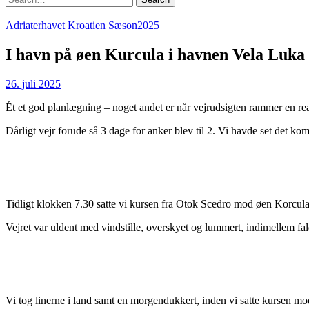
for:
Adriaterhavet
Kroatien
Sæson2025
I havn på øen Kurcula i havnen Vela Luka m
26. juli 2025
Ét et god planlægning – noget andet er når vejrudsigten rammer en real
Dårligt vejr forude så 3 dage for anker blev til 2. Vi havde set det 
Tidligt klokken 7.30 satte vi kursen fra Otok Scedro mod øen Korcula
Vejret var uldent med vindstille, overskyet og lummert, indimellem faldt
Vi tog linerne i land samt en morgendukkert, inden vi satte kursen mo