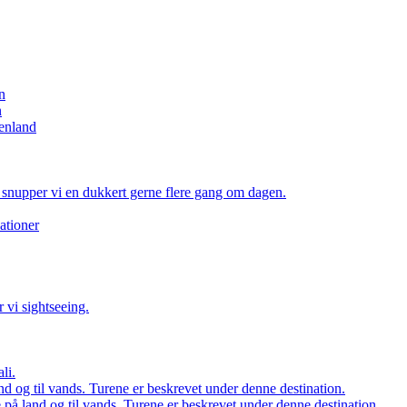
n
n
enland
 snupper vi en dukkert gerne flere gang om dagen.
ationer
 vi sightseeing.
li.
d og til vands. Turene er beskrevet under denne destination.
på land og til vands. Turene er beskrevet under denne destination