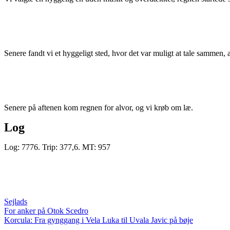
Senere fandt vi et hyggeligt sted, hvor det var muligt at tale sammen,
Senere på aftenen kom regnen for alvor, og vi krøb om læ.
Log
Log: 7776. Trip: 377,6. MT: 957
Sejlads
Indlægsnavigation
For anker på Otok Scedro
Korcula: Fra gynggang i Vela Luka til Uvala Javic på bøje