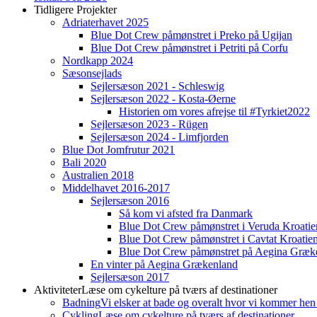
Tidligere Projekter
Adriaterhavet 2025
Blue Dot Crew påmønstret i Preko på Ugijan
Blue Dot Crew påmønstret i Petriti på Corfu
Nordkapp 2024
Sæsonsejlads
Sejlersæson 2021 - Schleswig
Sejlersæson 2022 - Kosta-Øerne
Historien om vores afrejse til #Tyrkiet2022
Sejlersæson 2023 - Rügen
Sejlersæson 2024 - Limfjorden
Blue Dot Jomfrutur 2021
Bali 2020
Australien 2018
Middelhavet 2016-2017
Sejlersæson 2016
Så kom vi afsted fra Danmark
Blue Dot Crew påmønstret i Veruda Kroatie
Blue Dot Crew påmønstret i Cavtat Kroatie
Blue Dot Crew påmønstret på Aegina Græk
En vinter på Aegina Grækenland
Sejlersæson 2017
Aktiviteter
Læse om cykelture på tværs af destinationer
Badning
Vi elsker at bade og overalt hvor vi kommer hen
Cykling
Læse om cykelture på tværs af destinationer