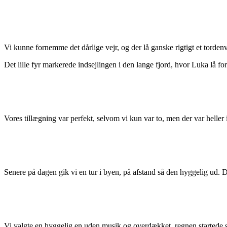
Vi kunne fornemme det dårlige vejr, og der lå ganske rigtigt et torden
Det lille fyr markerede indsejlingen i den lange fjord, hvor Luka lå fo
Vores tillægning var perfekt, selvom vi kun var to, men der var helle
Senere på dagen gik vi en tur i byen, på afstand så den hyggelig ud. 
Vi valgte en hyggelig en uden musik og overdækket, regnen startede 