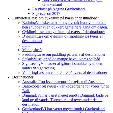
Grækenland
En vinter på Aegina Grækenland
Sejlersæson 2017
Aktiviteter
Læse om cykelture på tværs af destinationer
Badning
Vi elsker at bade og overalt hvor vi kommer
hen snupper vi en dukkert gerne flere gang om dagen.
Cykling
Læse om cykelture på tværs af destinationer
Dykning
Læs om dykning og snorkling på tværs af
destinationer
Film
Madopskrift
Paddling
Læse om paddling på tværs af destinationer
Sejlads
Vi sejler på de mange have i vores sejlbåd
Sigthseeing
Vi masser af gåture i smukke byer, dem
kalder vi sightseeing.
Vandring
Læs om vandreture på tværs af destinationer
Destinationer
Australien
Top level kategori for rejsen til Australien
Bali
Scooter og rygsæk var kodeordene for vores tur til
Bali.
Danmark
VI har været meget rundt i Danmark både på
land og til vands. Turene er beskrevet under denne
destination.
Grækenland
VI har været meget rundt i Grækenland