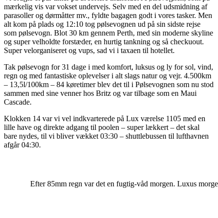
mærkelig vis var vokset undervejs. Selv med en del udsmidning af
parasoller og dørmåtter mv., fyldte bagagen godt i vores tasker. Men
alt kom på plads og 12:10 tog pølsevognen ud på sin sidste rejse
som pølsevogn. Blot 30 km gennem Perth, med sin moderne skyline
og super velholdte forstæder, en hurtig tankning og så checkuout.
Super velorganiseret og vups, sad vi i taxaen til hotellet.
Tak pølsevogn for 31 dage i med komfort, luksus og ly for sol, vind,
regn og med fantastiske oplevelser i alt slags natur og vejr. 4.500km
– 13,5l/100km – 84 køretimer blev det til i Pølsevognen som nu stod
sammen med sine venner hos Britz og var tilbage som en Maui
Cascade.
Klokken 14 var vi vel indkvarterede på Lux værelse 1105 med en
lille have og direkte adgang til poolen – super lækkert – det skal
bare nydes, til vi bliver vækket 03:30 – shuttlebussen til lufthavnen
afgår 04:30.
Efter 85mm regn var det en fugtig-våd morgen. Luxus morgen