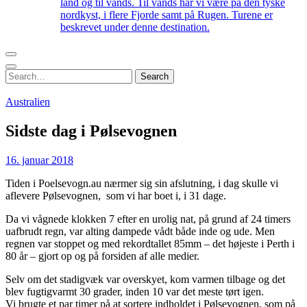
land og til vands. Til vands har vi være på den tyske
nordkyst, i flere Fjorde samt på Rugen. Turene er
beskrevet under denne destination.
Search
Search
for:
Australien
Sidste dag i Pølsevognen
16. januar 2018
Tiden i Poelsevogn.au nærmer sig sin afslutning, i dag skulle vi
aflevere Pølsevognen, som vi har boet i, i 31 dage.
Da vi vågnede klokken 7 efter en urolig nat, på grund af 24 timers
uafbrudt regn, var alting dampede vådt både inde og ude. Men
regnen var stoppet og med rekordtallet 85mm – det højeste i Perth i
80 år – gjort op og på forsiden af alle medier.
Selv om det stadigvæk var overskyet, kom varmen tilbage og det
blev fugtigvarmt 30 grader, inden 10 var det meste tørt igen.
Vi brugte et par timer på at sortere indholdet i Pølsevognen, som på