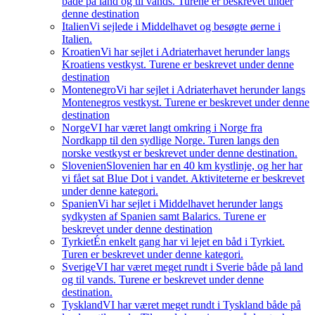
både på land og til vands. Turene er beskrevet under
denne destination
Italien
Vi sejlede i Middelhavet og besøgte øerne i
Italien.
Kroatien
Vi har sejlet i Adriaterhavet herunder langs
Kroatiens vestkyst. Turene er beskrevet under denne
destination
Montenegro
Vi har sejlet i Adriaterhavet herunder langs
Montenegros vestkyst. Turene er beskrevet under denne
destination
Norge
VI har været langt omkring i Norge fra
Nordkapp til den sydlige Norge. Turen langs den
norske vestkyst er beskrevet under denne destination.
Slovenien
Slovenien har en 40 km kystlinje, og her har
vi fået sat Blue Dot i vandet. Aktiviteterne er beskrevet
under denne kategori.
Spanien
Vi har sejlet i Middelhavet herunder langs
sydkysten af Spanien samt Balarics. Turene er
beskrevet under denne destination
Tyrkiet
Én enkelt gang har vi lejet en båd i Tyrkiet.
Turen er beskrevet under denne kategori.
Sverige
VI har været meget rundt i Sverie både på land
og til vands. Turene er beskrevet under denne
destination.
Tyskland
VI har været meget rundt i Tyskland både på