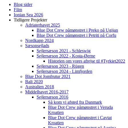
Blog sider
Film
Ionian Sea 2026
Tidligere Projekter
Adriaterhavet 2025
Blue Dot Crew påmønstret i Preko på Ugijan
Blue Dot Crew påmønstret i Petriti på Corfu
Nordkapp 2024
Sæsonsejlads
Sejlersæson 2021 - Schleswig
Sejlersæson 2022 - Kosta-Øerne
Historien om vores afrejse til #Tyrkiet2022
Sejlersæson 2023 - Rügen
Sejlersæson 2024 - Limfjorden
Blue Dot Jomfrutur 2021
Bali 2020
Australien 2018
Middelhavet 2016-2017
Sejlersæson 2016
Så kom vi afsted fra Danmark
Blue Dot Crew påmønstret i Veruda
Kroatien
Blue Dot Crew påmønstret i Cavtat
Kroatien
Blue Dot Crew påmønstret på Aegina