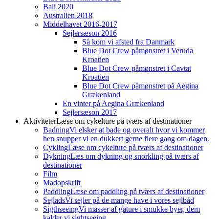
Bali 2020
Australien 2018
Middelhavet 2016-2017
Sejlersæson 2016
Så kom vi afsted fra Danmark
Blue Dot Crew påmønstret i Veruda
Kroatien
Blue Dot Crew påmønstret i Cavtat
Kroatien
Blue Dot Crew påmønstret på Aegina
Grækenland
En vinter på Aegina Grækenland
Sejlersæson 2017
Aktiviteter
Læse om cykelture på tværs af destinationer
Badning
Vi elsker at bade og overalt hvor vi kommer
hen snupper vi en dukkert gerne flere gang om dagen.
Cykling
Læse om cykelture på tværs af destinationer
Dykning
Læs om dykning og snorkling på tværs af
destinationer
Film
Madopskrift
Paddling
Læse om paddling på tværs af destinationer
Sejlads
Vi sejler på de mange have i vores sejlbåd
Sigthseeing
Vi masser af gåture i smukke byer, dem
kalder vi sightseeing.