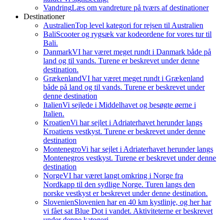
Vandring
Læs om vandreture på tværs af destinationer
Destinationer
Australien
Top level kategori for rejsen til Australien
Bali
Scooter og rygsæk var kodeordene for vores tur til
Bali.
Danmark
VI har været meget rundt i Danmark både på
land og til vands. Turene er beskrevet under denne
destination.
Grækenland
VI har været meget rundt i Grækenland
både på land og til vands. Turene er beskrevet under
denne destination
Italien
Vi sejlede i Middelhavet og besøgte øerne i
Italien.
Kroatien
Vi har sejlet i Adriaterhavet herunder langs
Kroatiens vestkyst. Turene er beskrevet under denne
destination
Montenegro
Vi har sejlet i Adriaterhavet herunder langs
Montenegros vestkyst. Turene er beskrevet under denne
destination
Norge
VI har været langt omkring i Norge fra
Nordkapp til den sydlige Norge. Turen langs den
norske vestkyst er beskrevet under denne destination.
Slovenien
Slovenien har en 40 km kystlinje, og her har
vi fået sat Blue Dot i vandet. Aktiviteterne er beskrevet
under denne kategori.