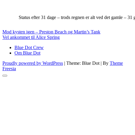
Status efter 31 dage – trods regnen er alt ved det gamle – 31 
Indlægsnavigation
Mod kysten igen – Preston Beach og Martin’s Tank
Vel ankommet til Alice Spring
Blue Dot Crew
Om Blue Dot
Proudly powered by WordPress
|
Theme: Blue Dot
|
By
Theme
Freesia