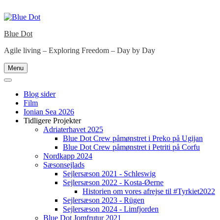
Skip
to
content
Blue Dot
Agile living – Exploring Freedom – Day by Day
Menu
Blog sider
Film
Ionian Sea 2026
Tidligere Projekter
Adriaterhavet 2025
Blue Dot Crew påmønstret i Preko på Ugijan
Blue Dot Crew påmønstret i Petriti på Corfu
Nordkapp 2024
Sæsonsejlads
Sejlersæson 2021 - Schleswig
Sejlersæson 2022 - Kosta-Øerne
Historien om vores afrejse til #Tyrkiet2022
Sejlersæson 2023 - Rügen
Sejlersæson 2024 - Limfjorden
Blue Dot Jomfrutur 2021