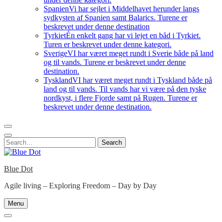
Spanien
Vi har sejlet i Middelhavet herunder langs
sydkysten af Spanien samt Balarics. Turene er
beskrevet under denne destination
Tyrkiet
Én enkelt gang har vi lejet en båd i Tyrkiet.
Turen er beskrevet under denne kategori.
Sverige
VI har været meget rundt i Sverie både på land
og til vands. Turene er beskrevet under denne
destination.
Tyskland
VI har været meget rundt i Tyskland både på
land og til vands. Til vands har vi være på den tyske
nordkyst, i flere Fjorde samt på Rugen. Turene er
beskrevet under denne destination.
Search
Search
for:
Blue Dot
Agile living – Exploring Freedom – Day by Day
Menu