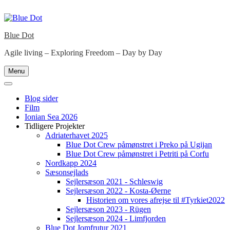
Skip
to
content
Blue Dot
Agile living – Exploring Freedom – Day by Day
Menu
Blog sider
Film
Ionian Sea 2026
Tidligere Projekter
Adriaterhavet 2025
Blue Dot Crew påmønstret i Preko på Ugijan
Blue Dot Crew påmønstret i Petriti på Corfu
Nordkapp 2024
Sæsonsejlads
Sejlersæson 2021 - Schleswig
Sejlersæson 2022 - Kosta-Øerne
Historien om vores afrejse til #Tyrkiet2022
Sejlersæson 2023 - Rügen
Sejlersæson 2024 - Limfjorden
Blue Dot Jomfrutur 2021