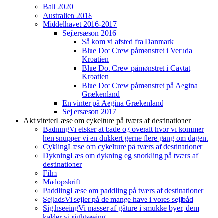
Bali 2020
Australien 2018
Middelhavet 2016-2017
Sejlersæson 2016
Så kom vi afsted fra Danmark
Blue Dot Crew påmønstret i Veruda
Kroatien
Blue Dot Crew påmønstret i Cavtat
Kroatien
Blue Dot Crew påmønstret på Aegina
Grækenland
En vinter på Aegina Grækenland
Sejlersæson 2017
Aktiviteter
Læse om cykelture på tværs af destinationer
Badning
Vi elsker at bade og overalt hvor vi kommer
hen snupper vi en dukkert gerne flere gang om dagen.
Cykling
Læse om cykelture på tværs af destinationer
Dykning
Læs om dykning og snorkling på tværs af
destinationer
Film
Madopskrift
Paddling
Læse om paddling på tværs af destinationer
Sejlads
Vi sejler på de mange have i vores sejlbåd
Sigthseeing
Vi masser af gåture i smukke byer, dem
kalder vi sightseeing.