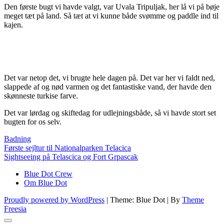
Den første bugt vi havde valgt, var Uvala Tripuljak, her lå vi på bøje
meget tæt på land. Så tæt at vi kunne både svømme og paddle ind til
kajen.
Det var netop det, vi brugte hele dagen på. Det var her vi faldt ned,
slappede af og nød varmen og det fantastiske vand, der havde den
skønneste turkise farve.
Det var lørdag og skiftedag for udlejningsbåde, så vi havde stort set
bugten for os selv.
Badning
Indlægsnavigation
Første sejltur til Nationalparken Telacica
Sightseeing på Telascica og Fort Grpascak
Blue Dot Crew
Om Blue Dot
Proudly powered by WordPress
|
Theme: Blue Dot
|
By
Theme
Freesia