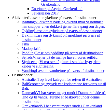
Grækenland
En vinter på Aegina Grækenland
Sejlersæson 2017
Aktiviteter
Læse om cykelture på tværs af destinationer
Badning
Vi elsker at bade og overalt hvor vi kommer
hen snupper vi en dukkert gerne flere gang om dagen.
Cykling
Læse om cykelture på tværs af destinationer
Dykning
Læs om dykning og snorkling på tværs af
destinationer
Film
Madopskrift
Paddling
Læse om paddling på tværs af destinationer
Sejlads
Vi sejler på de mange have i vores sejlbåd
Sigthseeing
Vi masser af gåture i smukke byer, dem
kalder vi sightseeing.
Vandring
Læs om vandreture på tværs af destinationer
Destinationer
Australien
Top level kategori for rejsen til Australien
Bali
Scooter og rygsæk var kodeordene for vores tur til
Bali.
Danmark
VI har været meget rundt i Danmark både på
land og til vands. Turene er beskrevet under denne
destination.
Grækenland
VI har været meget rundt i Grækenland