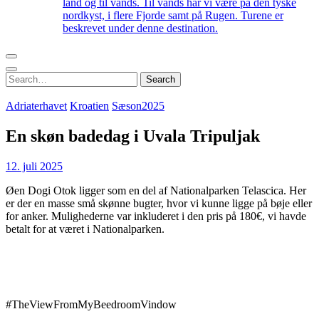
land og til vands. Til vands har vi være på den tyske
nordkyst, i flere Fjorde samt på Rugen. Turene er
beskrevet under denne destination.
Search
Search
for:
Adriaterhavet
Kroatien
Sæson2025
En skøn badedag i Uvala Tripuljak
12. juli 2025
Øen Dogi Otok ligger som en del af Nationalparken Telascica. Her
er der en masse små skønne bugter, hvor vi kunne ligge på bøje eller
for anker. Mulighederne var inkluderet i den pris på 180€, vi havde
betalt for at været i Nationalparken.
#TheViewFromMyBeedroomVindow