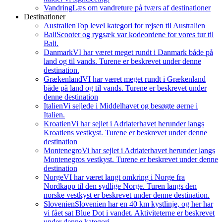
Vandring
Læs om vandreture på tværs af destinationer
Destinationer
Australien
Top level kategori for rejsen til Australien
Bali
Scooter og rygsæk var kodeordene for vores tur til
Bali.
Danmark
VI har været meget rundt i Danmark både på
land og til vands. Turene er beskrevet under denne
destination.
Grækenland
VI har været meget rundt i Grækenland
både på land og til vands. Turene er beskrevet under
denne destination
Italien
Vi sejlede i Middelhavet og besøgte øerne i
Italien.
Kroatien
Vi har sejlet i Adriaterhavet herunder langs
Kroatiens vestkyst. Turene er beskrevet under denne
destination
Montenegro
Vi har sejlet i Adriaterhavet herunder langs
Montenegros vestkyst. Turene er beskrevet under denne
destination
Norge
VI har været langt omkring i Norge fra
Nordkapp til den sydlige Norge. Turen langs den
norske vestkyst er beskrevet under denne destination.
Slovenien
Slovenien har en 40 km kystlinje, og her har
vi fået sat Blue Dot i vandet. Aktiviteterne er beskrevet
under denne kategori.