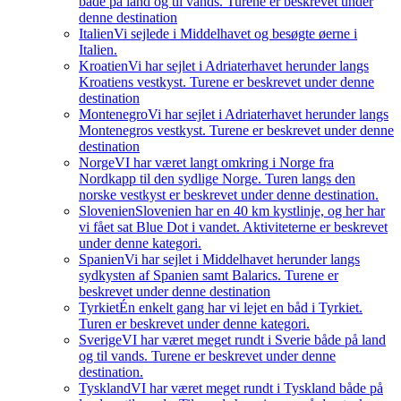
både på land og til vands. Turene er beskrevet under
denne destination
Italien
Vi sejlede i Middelhavet og besøgte øerne i
Italien.
Kroatien
Vi har sejlet i Adriaterhavet herunder langs
Kroatiens vestkyst. Turene er beskrevet under denne
destination
Montenegro
Vi har sejlet i Adriaterhavet herunder langs
Montenegros vestkyst. Turene er beskrevet under denne
destination
Norge
VI har været langt omkring i Norge fra
Nordkapp til den sydlige Norge. Turen langs den
norske vestkyst er beskrevet under denne destination.
Slovenien
Slovenien har en 40 km kystlinje, og her har
vi fået sat Blue Dot i vandet. Aktiviteterne er beskrevet
under denne kategori.
Spanien
Vi har sejlet i Middelhavet herunder langs
sydkysten af Spanien samt Balarics. Turene er
beskrevet under denne destination
Tyrkiet
Én enkelt gang har vi lejet en båd i Tyrkiet.
Turen er beskrevet under denne kategori.
Sverige
VI har været meget rundt i Sverie både på land
og til vands. Turene er beskrevet under denne
destination.
Tyskland
VI har været meget rundt i Tyskland både på