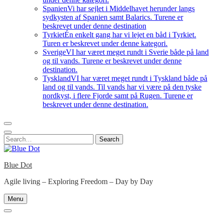
Spanien
Vi har sejlet i Middelhavet herunder langs
sydkysten af Spanien samt Balarics. Turene er
beskrevet under denne destination
Tyrkiet
Én enkelt gang har vi lejet en båd i Tyrkiet.
Turen er beskrevet under denne kategori.
Sverige
VI har været meget rundt i Sverie både på land
og til vands. Turene er beskrevet under denne
destination.
Tyskland
VI har været meget rundt i Tyskland både på
land og til vands. Til vands har vi være på den tyske
nordkyst, i flere Fjorde samt på Rugen. Turene er
beskrevet under denne destination.
Search
Search
for:
Blue Dot
Agile living – Exploring Freedom – Day by Day
Menu