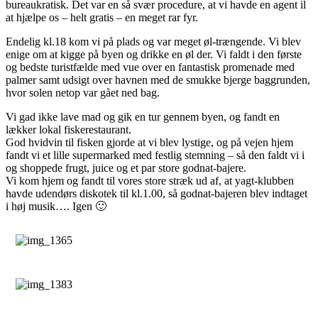
bureaukratisk. Det var en så svær procedure, at vi havde en agent il
at hjælpe os – helt gratis – en meget rar fyr.
Endelig kl.18 kom vi på plads og var meget øl-trængende. Vi blev
enige om at kigge på byen og drikke en øl der. Vi faldt i den første
og bedste turistfælde med vue over en fantastisk promenade med
palmer samt udsigt over havnen med de smukke bjerge baggrunden,
hvor solen netop var gået ned bag.
Vi gad ikke lave mad og gik en tur gennem byen, og fandt en
lækker lokal fiskerestaurant.
God hvidvin til fisken gjorde at vi blev lystige, og på vejen hjem
fandt vi et lille supermarked med festlig stemning – så den faldt vi i
og shoppede frugt, juice og et par store godnat-bajere.
Vi kom hjem og fandt til vores store stræk ud af, at yagt-klubben
havde udendørs diskotek til kl.1.00, så godnat-bajeren blev indtaget
i høj musik…. Igen 🙂