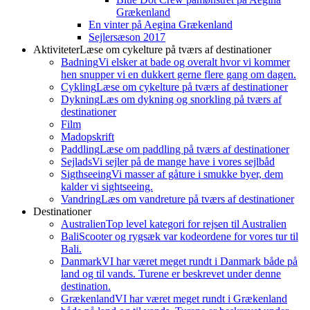
Grækenland
En vinter på Aegina Grækenland
Sejlersæson 2017
Aktiviteter
Læse om cykelture på tværs af destinationer
Badning
Vi elsker at bade og overalt hvor vi kommer
hen snupper vi en dukkert gerne flere gang om dagen.
Cykling
Læse om cykelture på tværs af destinationer
Dykning
Læs om dykning og snorkling på tværs af
destinationer
Film
Madopskrift
Paddling
Læse om paddling på tværs af destinationer
Sejlads
Vi sejler på de mange have i vores sejlbåd
Sigthseeing
Vi masser af gåture i smukke byer, dem
kalder vi sightseeing.
Vandring
Læs om vandreture på tværs af destinationer
Destinationer
Australien
Top level kategori for rejsen til Australien
Bali
Scooter og rygsæk var kodeordene for vores tur til
Bali.
Danmark
VI har været meget rundt i Danmark både på
land og til vands. Turene er beskrevet under denne
destination.
Grækenland
VI har været meget rundt i Grækenland