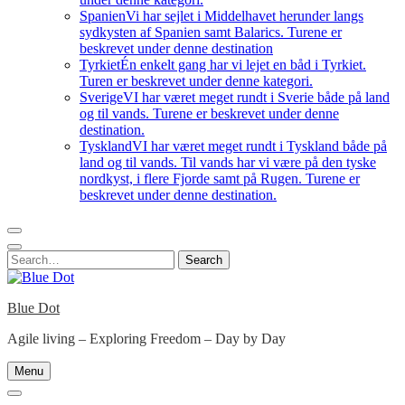
Spanien
Vi har sejlet i Middelhavet herunder langs
sydkysten af Spanien samt Balarics. Turene er
beskrevet under denne destination
Tyrkiet
Én enkelt gang har vi lejet en båd i Tyrkiet.
Turen er beskrevet under denne kategori.
Sverige
VI har været meget rundt i Sverie både på land
og til vands. Turene er beskrevet under denne
destination.
Tyskland
VI har været meget rundt i Tyskland både på
land og til vands. Til vands har vi være på den tyske
nordkyst, i flere Fjorde samt på Rugen. Turene er
beskrevet under denne destination.
Search
Search
for:
Blue Dot
Agile living – Exploring Freedom – Day by Day
Menu