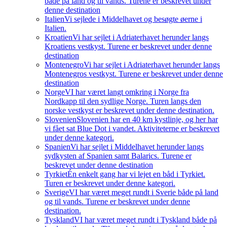
både på land og til vands. Turene er beskrevet under
denne destination
Italien
Vi sejlede i Middelhavet og besøgte øerne i
Italien.
Kroatien
Vi har sejlet i Adriaterhavet herunder langs
Kroatiens vestkyst. Turene er beskrevet under denne
destination
Montenegro
Vi har sejlet i Adriaterhavet herunder langs
Montenegros vestkyst. Turene er beskrevet under denne
destination
Norge
VI har været langt omkring i Norge fra
Nordkapp til den sydlige Norge. Turen langs den
norske vestkyst er beskrevet under denne destination.
Slovenien
Slovenien har en 40 km kystlinje, og her har
vi fået sat Blue Dot i vandet. Aktiviteterne er beskrevet
under denne kategori.
Spanien
Vi har sejlet i Middelhavet herunder langs
sydkysten af Spanien samt Balarics. Turene er
beskrevet under denne destination
Tyrkiet
Én enkelt gang har vi lejet en båd i Tyrkiet.
Turen er beskrevet under denne kategori.
Sverige
VI har været meget rundt i Sverie både på land
og til vands. Turene er beskrevet under denne
destination.
Tyskland
VI har været meget rundt i Tyskland både på