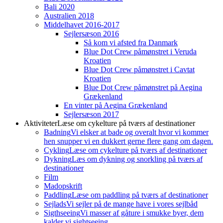
Bali 2020
Australien 2018
Middelhavet 2016-2017
Sejlersæson 2016
Så kom vi afsted fra Danmark
Blue Dot Crew påmønstret i Veruda
Kroatien
Blue Dot Crew påmønstret i Cavtat
Kroatien
Blue Dot Crew påmønstret på Aegina
Grækenland
En vinter på Aegina Grækenland
Sejlersæson 2017
Aktiviteter
Læse om cykelture på tværs af destinationer
Badning
Vi elsker at bade og overalt hvor vi kommer
hen snupper vi en dukkert gerne flere gang om dagen.
Cykling
Læse om cykelture på tværs af destinationer
Dykning
Læs om dykning og snorkling på tværs af
destinationer
Film
Madopskrift
Paddling
Læse om paddling på tværs af destinationer
Sejlads
Vi sejler på de mange have i vores sejlbåd
Sigthseeing
Vi masser af gåture i smukke byer, dem
kalder vi sightseeing.