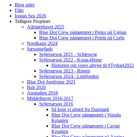
Blog sider
Film
Ionian Sea 2026
Tidligere Projekter
Adriaterhavet 2025
Blue Dot Crew påmønstret i Preko på Ugijan
Blue Dot Crew påmønstret i Petriti på Corfu
Nordkapp 2024
Sæsonsejlads
Sejlersæson 2021 - Schleswig
Sejlersæson 2022 - Kosta-Øerne
Historien om vores afrejse til #Tyrkiet2022
Sejlersæson 2023 - Rügen
Sejlersæson 2024 - Limfjorden
Blue Dot Jomfrutur 2021
Bali 2020
Australien 2018
Middelhavet 2016-2017
Sejlersæson 2016
Så kom vi afsted fra Danmark
Blue Dot Crew påmønstret i Veruda
Kroatien
Blue Dot Crew påmønstret i Cavtat
Kroatien
Blue Dot Crew påmønstret på Aegina