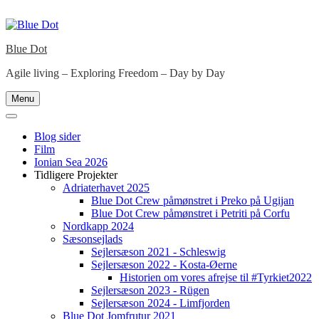
Skip
to
content
Blue Dot
Agile living – Exploring Freedom – Day by Day
Menu
Blog sider
Film
Ionian Sea 2026
Tidligere Projekter
Adriaterhavet 2025
Blue Dot Crew påmønstret i Preko på Ugijan
Blue Dot Crew påmønstret i Petriti på Corfu
Nordkapp 2024
Sæsonsejlads
Sejlersæson 2021 - Schleswig
Sejlersæson 2022 - Kosta-Øerne
Historien om vores afrejse til #Tyrkiet2022
Sejlersæson 2023 - Rügen
Sejlersæson 2024 - Limfjorden
Blue Dot Jomfrutur 2021