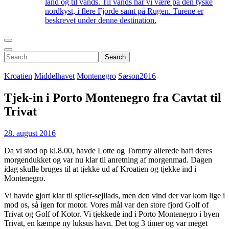
land og til vands. Til vands har vi være på den tyske
nordkyst, i flere Fjorde samt på Rugen. Turene er
beskrevet under denne destination.
Search
Search
for:
Kroatien
Middelhavet
Montenegro
Sæson2016
Tjek-in i Porto Montenegro fra Cavtat til
Trivat
28. august 2016
Da vi stod op kl.8.00, havde Lotte og Tommy allerede haft deres
morgendukket og var nu klar til anretning af morgenmad. Dagen
idag skulle bruges til at tjekke ud af Kroatien og tjekke ind i
Montenegro.
Vi havde gjort klar til spiler-sejllads, men den vind der var kom lige i
mod os, så igen for motor. Vores mål var den store fjord Golf of
Trivat og Golf of Kotor. Vi tjekkede ind i Porto Montenegro i byen
Trivat, en kæmpe ny luksus havn. Det tog 3 timer og var meget