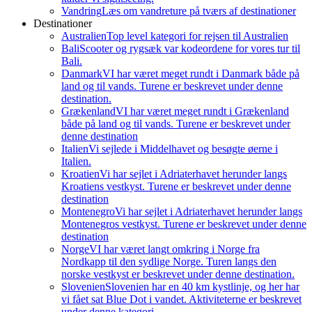
Vandring
Læs om vandreture på tværs af destinationer
Destinationer
Australien
Top level kategori for rejsen til Australien
Bali
Scooter og rygsæk var kodeordene for vores tur til
Bali.
Danmark
VI har været meget rundt i Danmark både på
land og til vands. Turene er beskrevet under denne
destination.
Grækenland
VI har været meget rundt i Grækenland
både på land og til vands. Turene er beskrevet under
denne destination
Italien
Vi sejlede i Middelhavet og besøgte øerne i
Italien.
Kroatien
Vi har sejlet i Adriaterhavet herunder langs
Kroatiens vestkyst. Turene er beskrevet under denne
destination
Montenegro
Vi har sejlet i Adriaterhavet herunder langs
Montenegros vestkyst. Turene er beskrevet under denne
destination
Norge
VI har været langt omkring i Norge fra
Nordkapp til den sydlige Norge. Turen langs den
norske vestkyst er beskrevet under denne destination.
Slovenien
Slovenien har en 40 km kystlinje, og her har
vi fået sat Blue Dot i vandet. Aktiviteterne er beskrevet
under denne kategori.